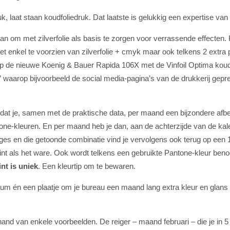
edruk, laat staan koudfoliedruk. Dat laatste is gelukkig een expertise
an om met zilverfolie als basis te zorgen voor verrassende effecten
et enkel te voorzien van zilverfolie + cmyk maar ook telkens 2 extr
 op de nieuwe Koenig & Bauer Rapida 106X met de Vinfoil Optima kou
s” waarop bijvoorbeeld de social media-pagina’s van de drukkerij gep
at je, samen met de praktische data, per maand een bijzondere afbeel
-kleuren. En per maand heb je dan, aan de achterzijde van de kalende
es en die getoonde combinatie vind je vervolgens ook terug op een 100
lietint als het ware. Ook wordt telkens een gebruikte Pantone-kleur
int is uniek
. Een kleurtip om te bewaren.
m én een plaatje om je bureau een maand lang extra kleur en glans te
and van enkele voorbeelden. De reiger – maand februari – die je in 5 