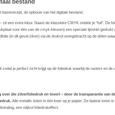
taal bestand
t basisrecept, de opbouw van het digitale bestand.
– zit een extra kleur. Naast de klassieke CMYK ontdek je “foil”. De foi
ukplaat voor één van de cmyk-kleuren) een speciale lijminkt gedrukt 
olie (in dit geval zilver) via de drukrol overgebracht op de delen waar l
odat je perfect zicht krijgt op de foliedruk waarbij de rasters en de 
r die zilverfoliedruk en tovert – door de transparantie van de i
iedruk.
Alle metallic tinten in één keer op je papier. De laatste toren i
traling, een stijlvol foliedrukeffect.