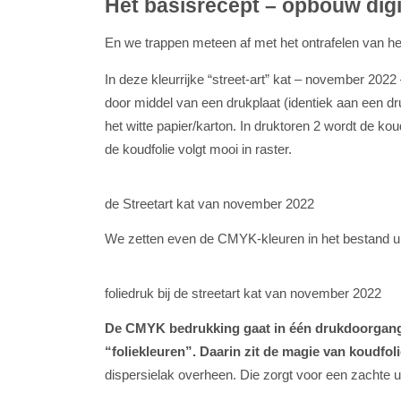
Het basisrecept – opbouw digi
En we trappen meteen af met het ontrafelen van he
In deze kleurrijke “street-art” kat – november 2022 
door middel van een drukplaat (identiek aan een dr
het witte papier/karton. In druktoren 2 wordt de koudf
de koudfolie volgt mooi in raster.
de Streetart kat van november 2022
We zetten even de CMYK-kleuren in het bestand uit z
foliedruk bij de streetart kat van november 2022
De CMYK bedrukking gaat in één drukdoorgang ove
“foliekleuren”. Daarin zit de magie van koudfol
dispersielak overheen. Die zorgt voor een zachte uits