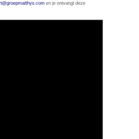
rt@groepmatthys.com
en je ontvangt deze