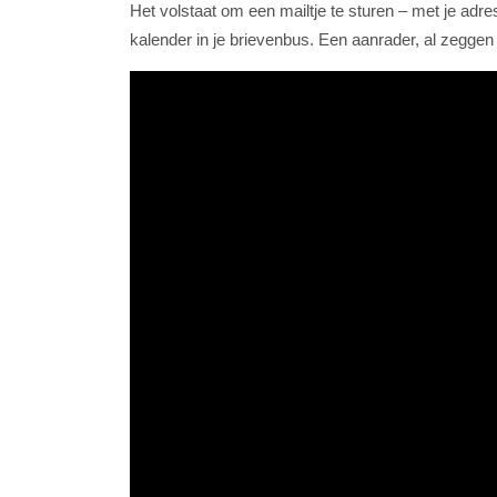
Het volstaat om een mailtje te sturen – met je a
kalender in je brievenbus. Een aanrader, al zeggen 