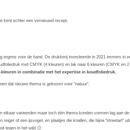
ie kent echter een vernieuwd recept.
ag ergens voor de hand. De drukkerij investeerde in 2021 immers in 
oudfoliedruk met CMYK (4 kleuren) en lak naar 6 kleuren (CMYK en 
-kleuren in combinatie met het expertise in koudfoliedruk.
nnen dat nieuwe thema is gekozen voor “natuur”.
an elkaar varieerden maar toch één thema konden vormen lag aan de
 reiger of een ijsvogel, en plaatjes die knallen, die bijna “streetart” 
it tegen in het wild 🙂