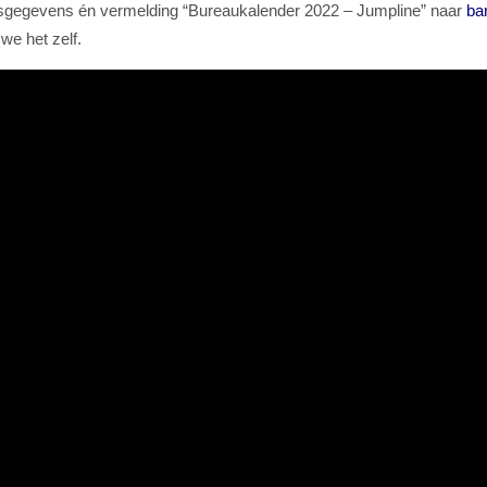
dresgegevens én vermelding “Bureaukalender 2022 – Jumpline” naar
ba
we het zelf.