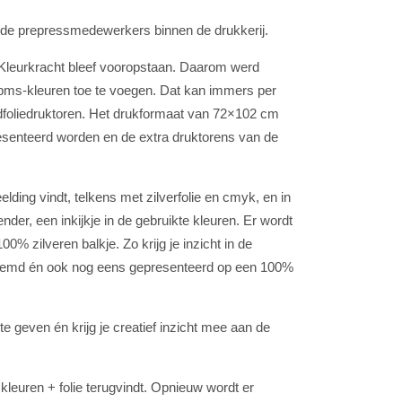
 van de prepressmedewerkers binnen de drukkerij.
. Kleurkracht bleef vooropstaan. Daarom werd
a pms-kleuren toe te voegen. Dat kan immers per
dfoliedruktoren. Het drukformaat van 72×102 cm
resenteerd worden en de extra druktorens van de
ding vindt, telkens met zilverfolie en cmyk, en in
r, een inkijkje in de gebruikte kleuren. Er wordt
% zilveren balkje. Zo krijg je inzicht in de
 benoemd én ook nog eens gepresenteerd op een 100%
 geven én krijg je creatief inzicht mee aan de
kleuren + folie terugvindt. Opnieuw wordt er