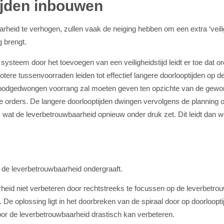
tijden inbouwen
eid te verhogen, zullen vaak de neiging hebben om een extra ‘veilighe
g brengt.
 systeem door het toevoegen van een veiligheidstijd leidt er toe dat 
tere tussenvoorraden leiden tot effectief langere doorlooptijden op d
 noodgedwongen voorrang zal moeten geven ten opzichte van de gewo
le orders. De langere doorlooptijden dwingen vervolgens de planning 
wat de leverbetrouwbaarheid opnieuw onder druk zet. Dit leidt dan wee
e de leverbetrouwbaarheid ondergraaft.
eid niet verbeteren door rechtstreeks te focussen op de leverbetrouwb
e oplossing ligt in het doorbreken van de spiraal door op doorlooptij
door de leverbetrouwbaarheid drastisch kan verbeteren.