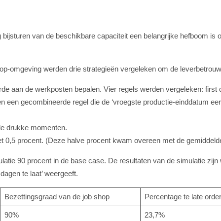
dig bijsturen van de beschikbare capaciteit een belangrijke hefboom is
hop-omgeving werden drie strategieën vergeleken om de leverbetrouw
rde aan de werkposten bepalen. Vier regels werden vergeleken: first 
 en een gecombineerde regel die de ‘vroegste productie-einddatum eerst
ij de drukke momenten.
t 0,5 procent. (Deze halve procent kwam overeen met de gemiddelde
atie 90 procent in de base case. De resultaten van de simulatie zijn
 dagen te laat’ weergeeft.
Bezettingsgraad van de job shop
Percentage te late orde
90%
23,7%