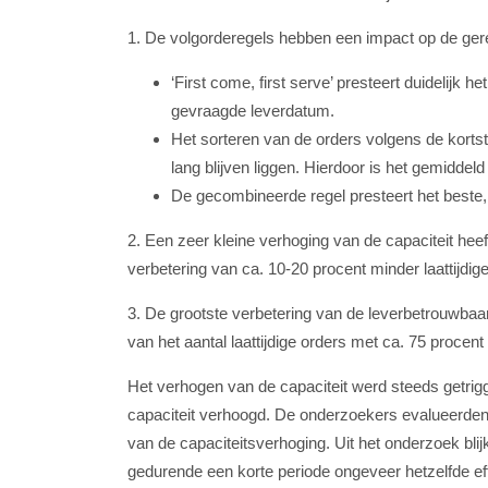
1. De volgorderegels hebben een impact op de gere
‘First come, first serve’ presteert duidelijk 
gevraagde leverdatum.
Het sorteren van de orders volgens de kortste
lang blijven liggen. Hierdoor is het gemiddeld
De gecombineerde regel presteert het beste, 
2. Een zeer kleine verhoging van de capaciteit heeft
verbetering van ca. 10-20 procent minder laattijdig
3. De grootste verbetering van de leverbetrouwbaarh
van het aantal laattijdige orders met ca. 75 procen
Het verhogen van de capaciteit werd steeds getrig
capaciteit verhoogd. De onderzoekers evalueerden 
van de capaciteitsverhoging. Uit het onderzoek blij
gedurende een korte periode ongeveer hetzelfde eff