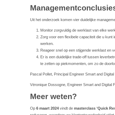
Managementconclusie
Uit het onderzoek komen vier duidelijke manageme
Monitor zorgvuldig de werklast van elke wer
Zorg voor een flexibele capaciteit die u kunt
werken.
Reageer snel op een stijgende werklast en ve
Er is een duidelijke trade-off tussen leverbe
te zetten op piekmomenten, om zo de doorloo
Pascal Pollet, Principal Engineer Smart and Digital
Véronique Dossogne, Engineer Smart and Digital F
Meer weten?
Op
6 maart 2024
vindt de
masterclass ‘Quick Re
reduceren, waardoor uw klantentevredenheid stijgt, t