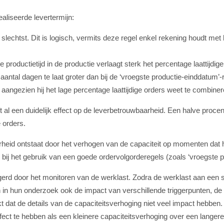
aliseerde levertermijn:
het slechtst. Dit is logisch, vermits deze regel enkel rekening houdt m
 productietijd in de productie verlaagt sterk het percentage laattijdig
 aantal dagen te laat groter dan bij de ‘vroegste productie-einddatum’-
aangezien hij het lage percentage laattijdige orders weet te combiner
 al een duidelijk effect op de leverbetrouwbaarheid. Een halve procent m
e orders.
eid ontstaat door het verhogen van de capaciteit op momenten dat het 
t bij het gebruik van een goede ordervolgorderegels (zoals ‘vroegste 
gerd door het monitoren van de werklast. Zodra de werklast aan een
in hun onderzoek ook de impact van verschillende triggerpunten, de 
kt dat de details van de capaciteitsverhoging niet veel impact hebben.
ect te hebben als een kleinere capaciteitsverhoging over een langere