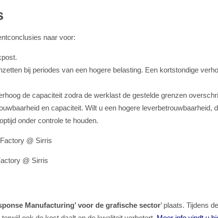
s
ntconclusies naar voor:
kpost.
 inzetten bij periodes van een hogere belasting. Een kortstondige verho
rhoog de capaciteit zodra de werklast de gestelde grenzen overschri
trouwbaarheid en capaciteit. Wilt u een hogere leverbetrouwbaarheid, d
ptijd onder controle te houden.
 Factory @ Sirris
actory @ Sirris
sponse Manufacturing’ voor de grafische sector
’ plaats. Tijdens 
erwijl ook de kost daalt en de kwaliteit verbetert.
Meer info vindt u hi